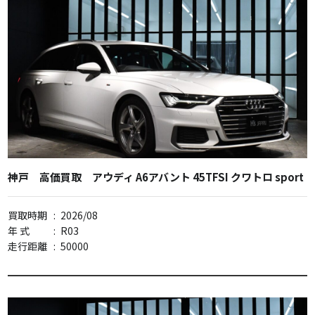
神戸 高価買取 アウディ A6アバント 45TFSI クワトロ sport
買取時期
:
2026/08
年 式
:
R03
走行距離
:
50000