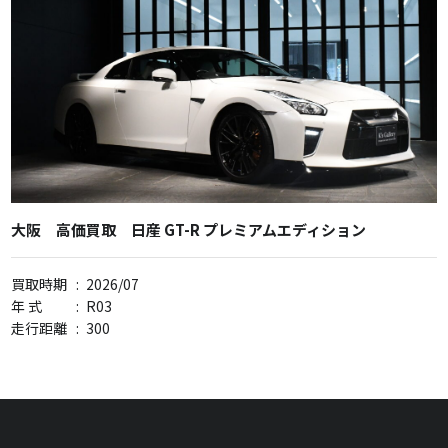
大阪 高価買取 日産 GT-R プレミアムエディション
買取時期
:
2026/07
年 式
:
R03
走行距離
:
300