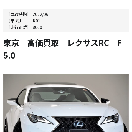
〔買取時期〕
2022/06
〔年 式〕
R01
〔走行距離〕
8000
東京 高価買取 レクサスRC F
5.0