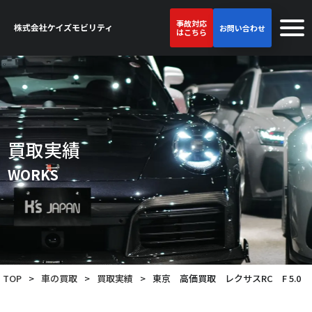
事故対応
お問い合わせ
はこちら
買取実績
WORKS
TOP
>
車の買取
>
買取実績
>
東京 高価買取 レクサスRC F 5.0