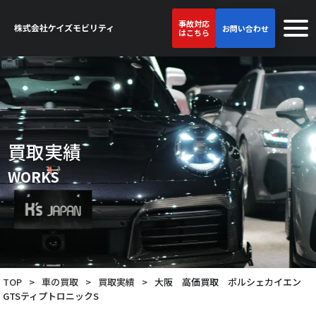
事故対応
お問い合わせ
はこちら
買取実績
WORKS
TOP
>
車の買取
>
買取実績
>
大阪 高価買取 ポルシェカイエン
GTSティプトロニックS