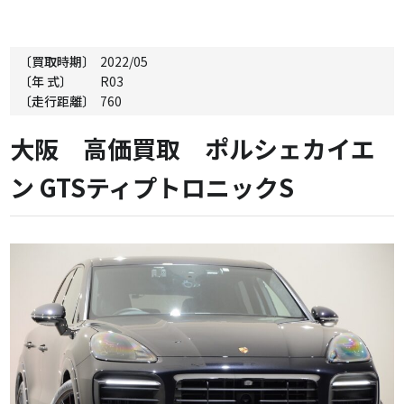
〔買取時期〕
2022/05
〔年 式〕
R03
〔走行距離〕
760
大阪 高価買取 ポルシェカイエ
ン GTSティプトロニックS