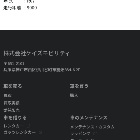
年 式
:
R07
走行距離
:
9000
株式会社ケイズモビリティ
〒651-2101
兵庫県神戸市西区伊川谷町布施畑834-6 2F
車を売る
車を買う
買取
購入
買取実績
委託販売
車を借りる
車のメンテナンス
レンタカー
メンテナンス・カスタム
ガッツレンタカー
ラッピング