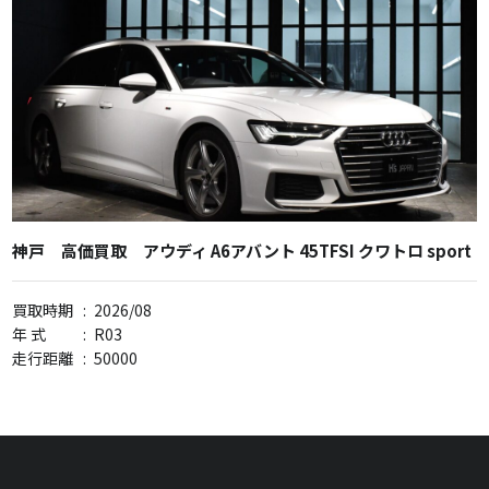
神戸 高価買取 アウディ A6アバント 45TFSI クワトロ sport
買取時期
:
2026/08
年 式
:
R03
走行距離
:
50000