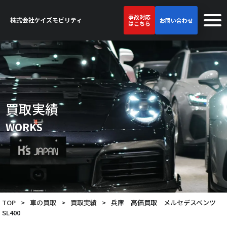
事故対応
お問い合わせ
はこちら
買取実績
WORKS
TOP
>
車の買取
>
買取実績
>
兵庫 高価買取 メルセデスベンツ
SL400