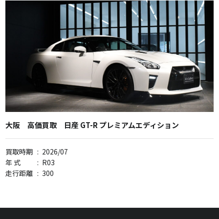
大阪 高価買取 日産 GT-R プレミアムエディション
買取時期
:
2026/07
年 式
:
R03
走行距離
:
300