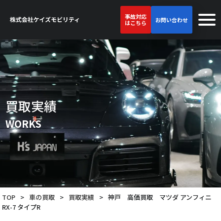
事故対応
お問い合わせ
はこちら
買取実績
WORKS
TOP
>
車の買取
>
買取実績
>
神戸 高価買取 マツダ アンフィニ
RX-7 タイプR