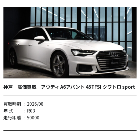
神戸 高価買取 アウディ A6アバント 45TFSI クワトロ sport
買取時期
:
2026/08
年 式
:
R03
走行距離
:
50000