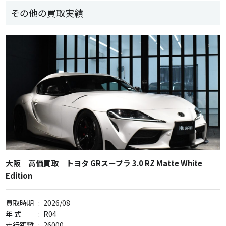
その他の買取実績
大阪 高価買取 トヨタ GRスープラ 3.0 RZ Matte White
Edition
買取時期
:
2026/08
年 式
:
R04
走行距離
:
26000