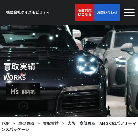
事故対応
お問い合わせ
はこちら
買取実績
WORKS
TOP
>
車の買取
>
買取実績
>
大阪 高価買取 AMG C63パフォーマ
ンスパッケージ