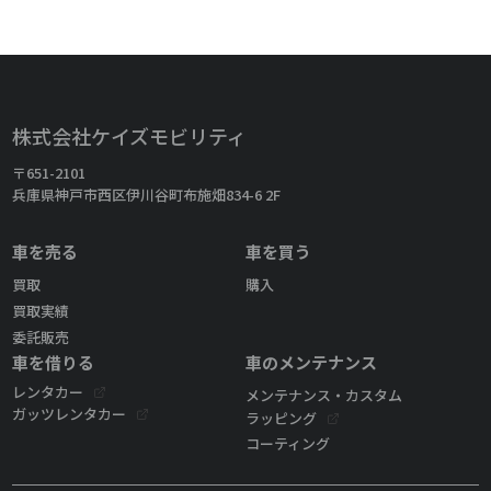
株式会社ケイズモビリティ
〒651-2101
兵庫県神戸市西区伊川谷町布施畑834-6 2F
車を売る
車を買う
買取
購入
買取実績
委託販売
車を借りる
車のメンテナンス
レンタカー
メンテナンス・カスタム
ガッツレンタカー
ラッピング
コーティング