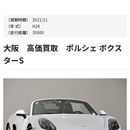
〔買取時期〕
2021/11
〔年 式〕
H24
〔走行距離〕
35000
大阪 高価買取 ポルシェ ボクス
ターS