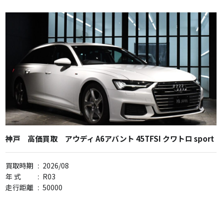
神戸 高価買取 アウディ A6アバント 45TFSI クワトロ sport
買取時期
:
2026/08
年 式
:
R03
走行距離
:
50000