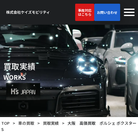
事故対応
お問い合わせ
はこちら
買取実績
WORKS
TOP
>
車の買取
>
買取実績
>
大阪 高価買取 ポルシェ ボクスター
S