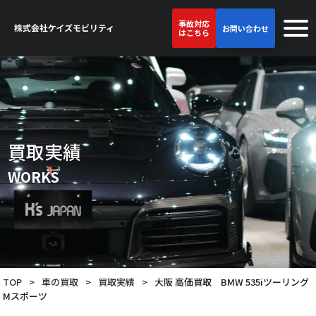
事故対応
お問い合わせ
はこちら
買取実績
WORKS
TOP
>
車の買取
>
買取実績
>
大阪 高価買取 BMW 535iツーリング
Mスポーツ