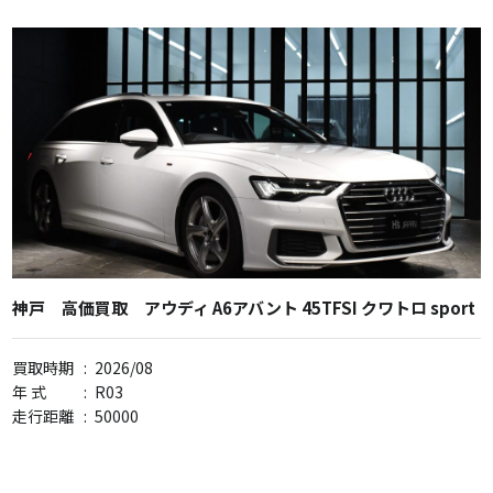
神戸 高価買取 アウディ A6アバント 45TFSI クワトロ sport
買取時期
:
2026/08
年 式
:
R03
走行距離
:
50000