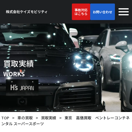
事故対応
お問い合わせ
はこちら
買取実績
WORKS
TOP
>
車の買取
>
買取実績
>
東京 高価買取 ベントレーコンチネ
ンタル スーパースポーツ