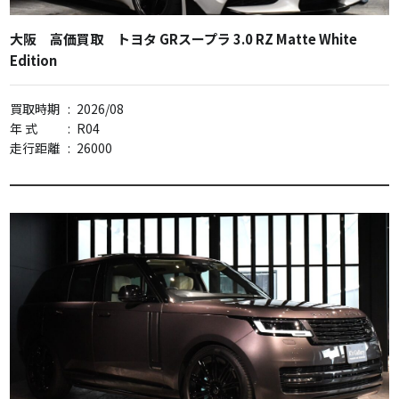
大阪 高価買取 トヨタ GRスープラ 3.0 RZ Matte White
Edition
買取時期
:
2026/08
年 式
:
R04
走行距離
:
26000