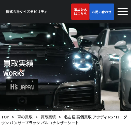
事故対応
お問い合わせ
はこちら
買取実績
WORKS
TOP
>
車の買取
>
買取実績
>
名古屋 高価買取 アウディ RS7 ローダ
ウン パンサーブラック バルコナレザーシート