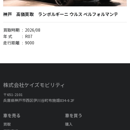
神戸 高価買取 ランボルギーニ ウルス ペルフォルマンテ
買取時期
:
2026/08
年 式
:
R07
走行距離
:
9000
株式会社ケイズモビリティ
〒651-2101
兵庫県神戸市西区伊川谷町布施畑834-6 2F
車を売る
車を買う
買取
購入