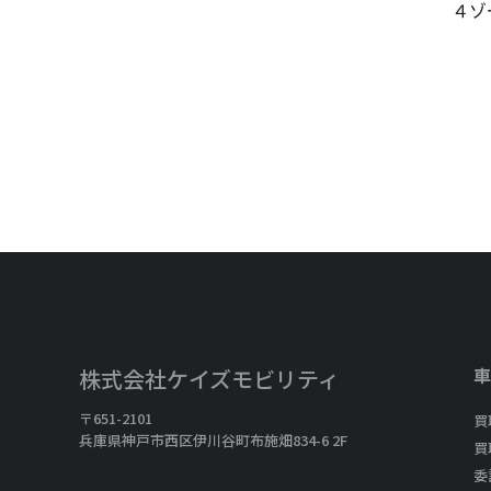
４ゾ
車
株式会社ケイズモビリティ
〒651-2101
買
兵庫県神戸市西区伊川谷町布施畑834-6 2F
買
委