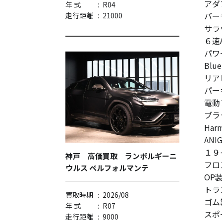
アダ
年 式
:
R04
バー
走行距離
:
21000
サラ
６速
パワ
Blu
リア
パー
電動
ブラ
Ha
AN
１９
神戸 高価買取 ランボルギーニ
フロ
ウルス ペルフォルマンテ
OP
トラ
買取時期
:
2026/08
ゴム
年 式
:
R07
スポ
走行距離
:
9000