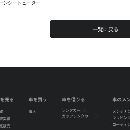
ーンシートヒーター
一覧に戻る
を売る
車を買う
車を借りる
車のメ
レンタカー
取
購入
メンテナ
ガッツレンタカー
ラッピン
取実績
コーティ
託販売