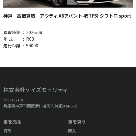
神戸 高価買取 アウディ A6アバント 45TFSI クワトロ sport
買取時期
:
2026/08
年 式
:
R03
走行距離
:
50000
株式会社ケイズモビリティ
〒651-2101
兵庫県神戸市西区伊川谷町布施畑834-6 2F
車を売る
車を買う
買取
購入