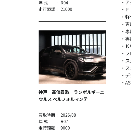
・ア
年 式
:
R04
・Ｆ
走行距離
:
21000
・軽
・専
・専
・専
・Ｋ
・フ
・ス
・ス
・デ
・A
神戸 高価買取 ランボルギーニ
ウルス ペルフォルマンテ
買取時期
:
2026/08
年 式
:
R07
走行距離
:
9000