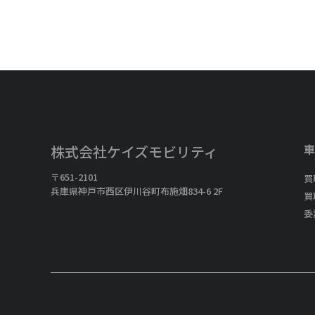
車
株式会社ケイズモビリティ
〒651-2101
買
兵庫県神戸市西区伊川谷町布施畑834-6 2F
買
委