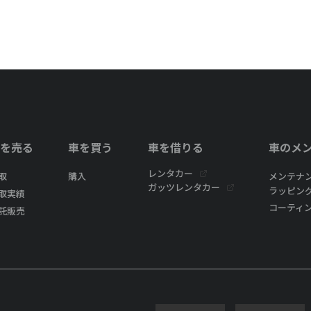
を売る
車を買う
車を借りる
車のメ
レンタカー
取
購入
メンテナ
ガッツレンタカー
ラッピン
取実績
コーティ
託販売