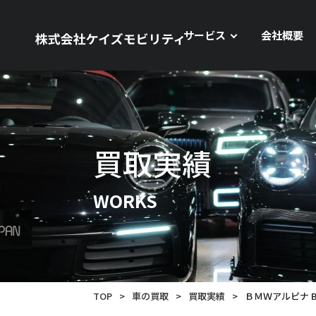
サービス
会社概要
買取実績
WORKS
TOP
>
車の買取
>
買取実績
>
ＢＭＷアルピナ 