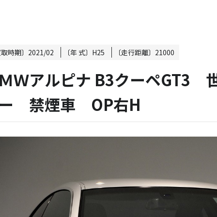
買取時期〕
2021/02
〔年 式〕
H25
〔走行距離〕
21000
ＭＷアルピナ B3クーペGT3 
ー 禁煙車 OP右H