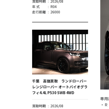
買取時期
:
2026/08
年 式
:
R04
走行距離
:
26000
千葉 高価買取 ランドローバー
レンジローバー オートバイオグラ
フィ4.4L P530 SWB 4WD
専用
・Ｒ
買取時期
:
2026/08