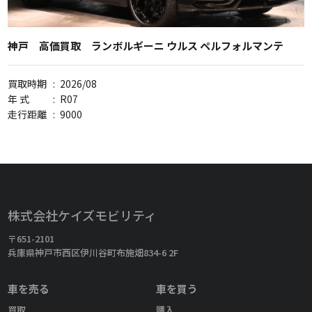
神戸 高価買取 ランボルギーニ ウルス ペルフォルマンテ
買取時期
:
2026/08
年 式
:
R07
走行距離
:
9000
株式会社ケイズモビリティ
〒651-2101
兵庫県神戸市西区伊川谷町布施畑834-6 2F
車を売る
車を買う
買取
購入