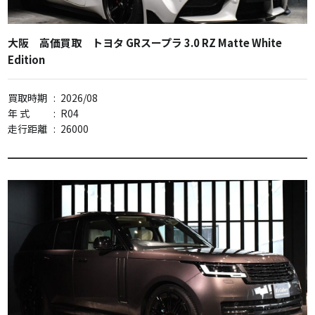
大阪 高価買取 トヨタ GRスープラ 3.0 RZ Matte White
Edition
買取時期
:
2026/08
年 式
:
R04
走行距離
:
26000