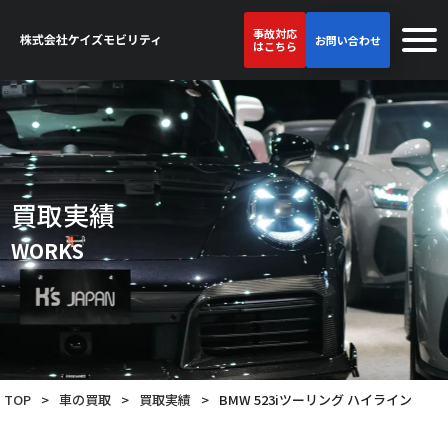
事故対応
お問い合わせ
はこちら
買取実績
WORKS
TOP
>
車の買取
>
買取実績
>
BMW 523iツーリング ハイライン