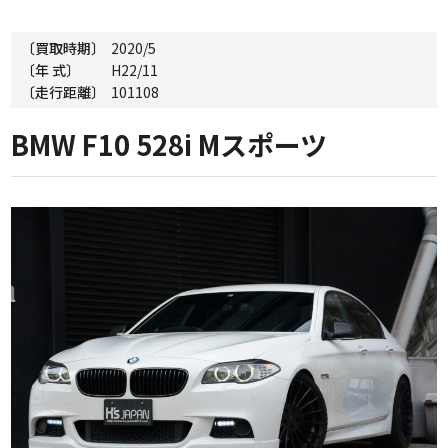
〔買取時期〕
2020/5
〔年 式〕
H22/11
〔走行距離〕
101108
BMW F10 528i Mスポーツ