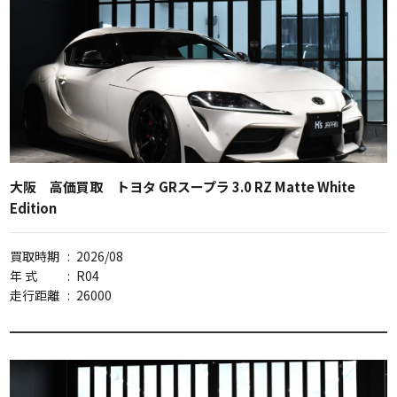
大阪 高価買取 トヨタ GRスープラ 3.0 RZ Matte White
Edition
買取時期
:
2026/08
年 式
:
R04
走行距離
:
26000