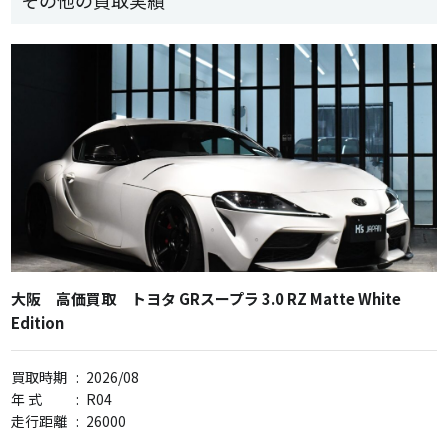
大阪 高価買取 トヨタ GRスープラ 3.0 RZ Matte White
Edition
買取時期
:
2026/08
年 式
:
R04
走行距離
:
26000