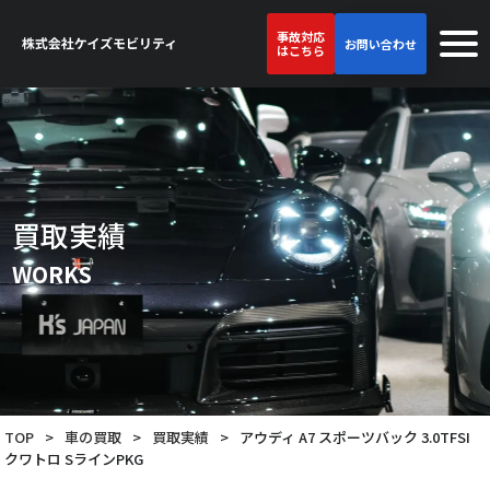
事故対応
お問い合わせ
はこちら
買取実績
WORKS
TOP
>
車の買取
>
買取実績
>
アウディ A7 スポーツバック 3.0TFSI
クワトロ SラインPKG