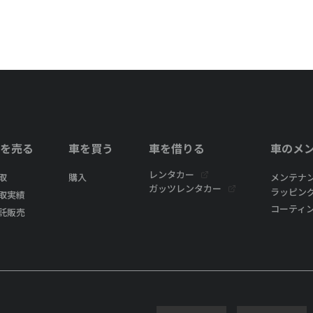
を売る
車を買う
車を借りる
車のメ
レンタカー
取
購入
メンテナ
ガッツレンタカー
ラッピン
取実績
コーティ
託販売