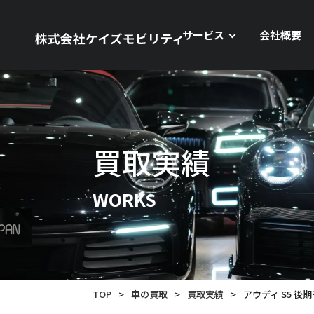
サービス
会社概要
買取実績
WORKS
TOP
>
車の買取
>
買取実績
>
アウディ S5 後