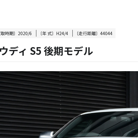
買取時期〕
2020/6
〔年 式〕
H24/4
〔走行距離〕
44044
ウディ S5 後期モデル