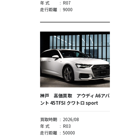
年 式
:
R07
走行距離
:
9000
神戸 高価買取 アウディ A6アバ
ント 45TFSI クワトロ sport
買取時期
:
2026/08
年 式
:
R03
走行距離
:
50000