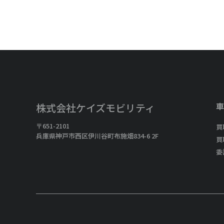
車
株式会社ケイズモビリティ
〒651-2101
買
兵庫県神戸市西区伊川谷町布施畑834-6 2F
買
委