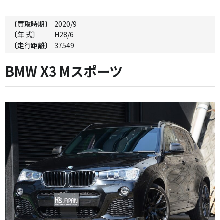
〔買取時期〕
2020/9
〔年 式〕
H28/6
〔走行距離〕
37549
BMW X3 Mスポーツ