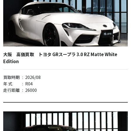
大阪 高価買取 トヨタ GRスープラ 3.0 RZ Matte White
Edition
買取時期
:
2026/08
年 式
:
R04
走行距離
:
26000