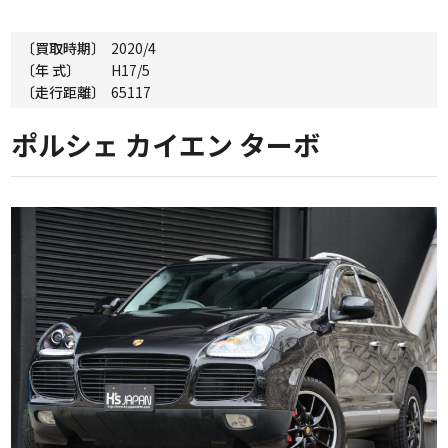
〔買取時期〕
2020/4
〔年 式〕
H17/5
〔走行距離〕
65117
ポルシェ カイエン ターボ