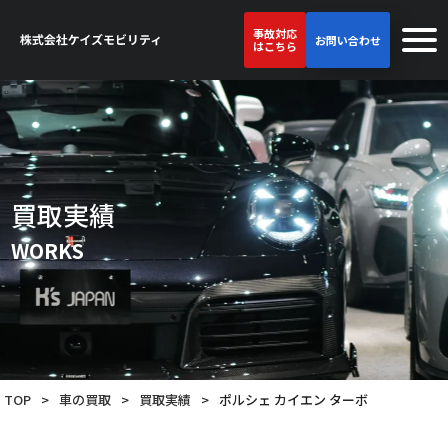
事故対応
お問い合わせ
はこちら
買取実績
WORKS
TOP
>
車の買取
>
買取実績
>
ポルシェ カイエン ターボ