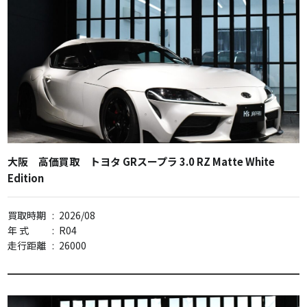
大阪 高価買取 トヨタ GRスープラ 3.0 RZ Matte White
Edition
買取時期
:
2026/08
年 式
:
R04
走行距離
:
26000