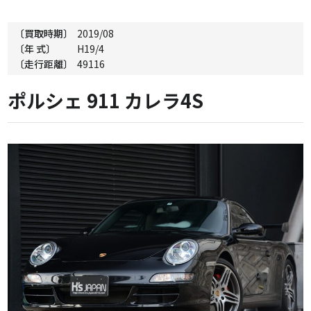
〔買取時期〕
2019/08
〔年 式〕
H19/4
〔走行距離〕
49116
ポルシェ 911 カレラ4S