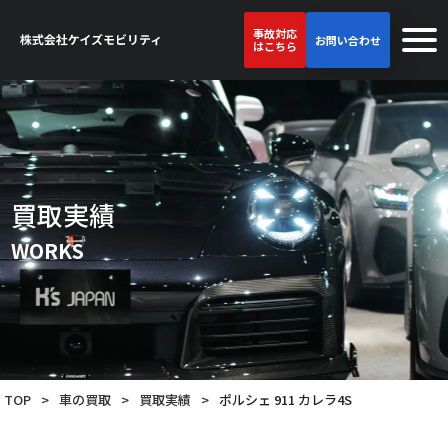
事故対応
お問い合わせ
はこちら
買取実績
WORKS
TOP
>
車の買取
>
買取実績
>
ポルシェ 911 カレラ4S