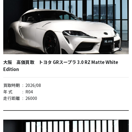
大阪 高価買取 トヨタ GRスープラ 3.0 RZ Matte White
Edition
買取時期
:
2026/08
年 式
:
R04
走行距離
:
26000