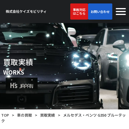
事故対応
お問い合わせ
はこちら
買取実績
WORKS
TOP
>
車の買取
>
買取実績
>
メルセデス・ベンツ G350 ブルーテッ
ク