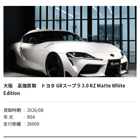
大阪 高価買取 トヨタ GRスープラ 3.0 RZ Matte White
Edition
買取時期
:
2026/08
年 式
:
R04
走行距離
:
26000