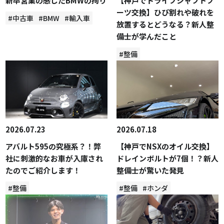
新卒営業の感じたBMWの拘り
【神戸でドライブシャフトブ
ーツ交換】ひび割れや破れを
#中古車
#BMW
#輸入車
放置するとどうなる？新人整
備士が学んだこと
#整備
2026.07.23
2026.07.18
アバルト595の究極系？！弊
【神戸でNSXのオイル交換】
社に刺激的なお車が入庫され
ドレインボルトが7個！？新人
たのでご紹介します！
整備士が驚いた発見
#整備
#整備
#ホンダ