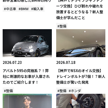
新卒営業の感じたBMWの拘り
【神戸でドライブシャフトブ
ーツ交換】ひび割れや破れを
#中古車
#BMW
#輸入車
放置するとどうなる？新人整
備士が学んだこと
#整備
2026.07.23
2026.07.18
アバルト595の究極系？！弊
【神戸でNSXのオイル交換】
社に刺激的なお車が入庫され
ドレインボルトが7個！？新人
たのでご紹介します！
整備士が驚いた発見
#整備
#整備
#ホンダ