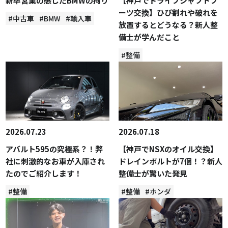
新卒営業の感じたBMWの拘り
【神戸でドライブシャフトブ
ーツ交換】ひび割れや破れを
#中古車
#BMW
#輸入車
放置するとどうなる？新人整
備士が学んだこと
#整備
2026.07.23
2026.07.18
アバルト595の究極系？！弊
【神戸でNSXのオイル交換】
社に刺激的なお車が入庫され
ドレインボルトが7個！？新人
たのでご紹介します！
整備士が驚いた発見
#整備
#整備
#ホンダ