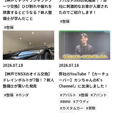
【神戸でドライブシャフトブ
アバルト595の究極系？！弊
ーツ交換】ひび割れや破れを
社に刺激的なお車が入庫され
放置するとどうなる？新人整
たのでご紹介します！
備士が学んだこと
#整備
#整備
2026.07.18
2026.07.16
【神戸でNSXのオイル交換】
弊社のYouTube「【カーチュ
ドレインボルトが7個！？新人
ーバー】カンちゃんのK’s
整備士が驚いた発見
Channel」に出演しました！
#整備
#ホンダ
#アバルト
#整備
#アバント
#BMW
#アウディ
#カスタムカー
#買取