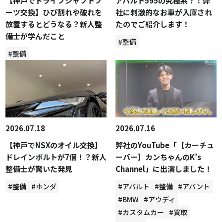
【神戸でドライブシャフトブ
アバルト595の究極系？！弊
ーツ交換】ひび割れや破れを
社に刺激的なお車が入庫され
放置するとどうなる？新人整
たのでご紹介します！
備士が学んだこと
#整備
#整備
2026.07.18
2026.07.16
【神戸でNSXのオイル交換】
弊社のYouTube「【カーチュ
ドレインボルトが7個！？新人
ーバー】カンちゃんのK’s
整備士が驚いた発見
Channel」に出演しました！
#整備
#ホンダ
#アバルト
#整備
#アバント
#BMW
#アウディ
#カスタムカー
#買取