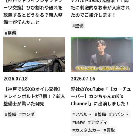
【神戸でドライブシャフトブ
アバルト595の究極系？！弊
ーツ交換】ひび割れや破れを
社に刺激的なお車が入庫され
放置するとどうなる？新人整
たのでご紹介します！
備士が学んだこと
#整備
#整備
2026.07.18
2026.07.16
【神戸でNSXのオイル交換】
弊社のYouTube「【カーチュ
ドレインボルトが7個！？新人
ーバー】カンちゃんのK’s
整備士が驚いた発見
Channel」に出演しました！
#整備
#ホンダ
#アバルト
#整備
#アバント
#BMW
#アウディ
#カスタムカー
#買取