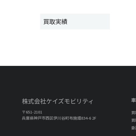
買取実績
車
株式会社ケイズモビリティ
〒651-2101
買
兵庫県神戸市西区伊川谷町布施畑834-6 2F
買
委