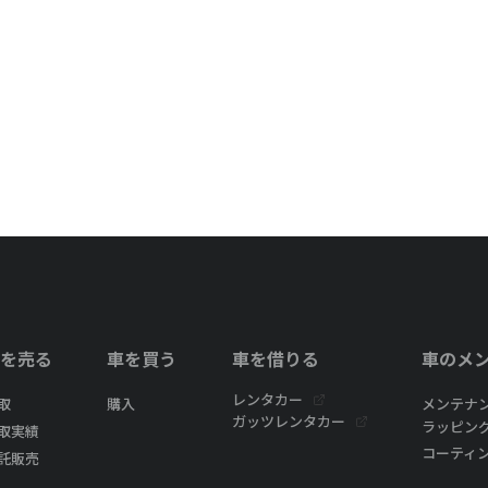
を売る
車を買う
車を借りる
車のメ
レンタカー
取
購入
メンテナ
ガッツレンタカー
ラッピン
取実績
コーティ
託販売