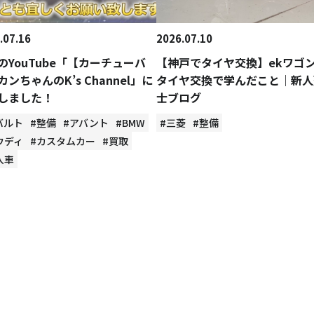
.07.16
2026.07.10
のYouTube「【カーチューバ
【神戸でタイヤ交換】ekワゴ
カンちゃんのK’s Channel」に
タイヤ交換で学んだこと｜新人
しました！
士ブログ
バルト
#整備
#アバント
#BMW
#三菱
#整備
ウディ
#カスタムカー
#買取
入車