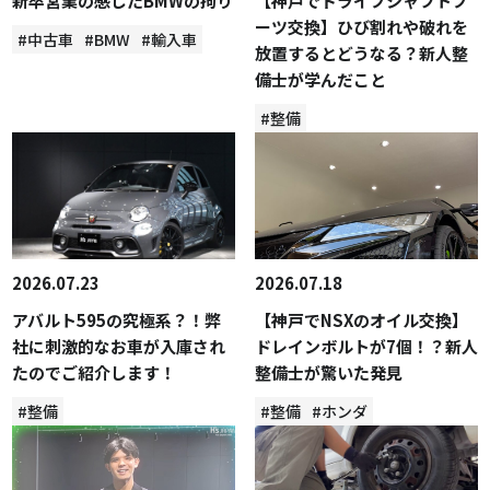
新卒営業の感じたBMWの拘り
【神戸でドライブシャフトブ
ーツ交換】ひび割れや破れを
#中古車
#BMW
#輸入車
放置するとどうなる？新人整
備士が学んだこと
#整備
2026.07.23
2026.07.18
アバルト595の究極系？！弊
【神戸でNSXのオイル交換】
社に刺激的なお車が入庫され
ドレインボルトが7個！？新人
たのでご紹介します！
整備士が驚いた発見
#整備
#整備
#ホンダ