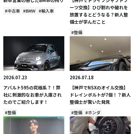
新卒営業の感じたBMWの拘り
【神戸でドライブシャフトブ
ーツ交換】ひび割れや破れを
#中古車
#BMW
#輸入車
放置するとどうなる？新人整
備士が学んだこと
#整備
2026.07.23
2026.07.18
アバルト595の究極系？！弊
【神戸でNSXのオイル交換】
社に刺激的なお車が入庫され
ドレインボルトが7個！？新人
たのでご紹介します！
整備士が驚いた発見
#整備
#整備
#ホンダ