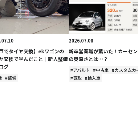
.07.10
2026.07.08
戸でタイヤ交換】ekワゴンの
新卒営業職が驚いた！カーセン
ヤ交換で学んだこと｜新人整備
の奥深さとは…？
ログ
#アバルト
#中古車
#カスタムカ
菱
#整備
#買取
#輸入車