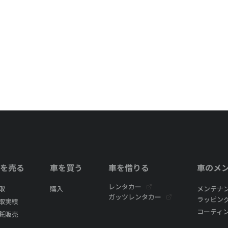
を売る
車を買う
車を借りる
車のメ
レンタカー
取
購入
メンテナ
ガッツレンタカー
ラッピン
取実績
コーティ
託販売