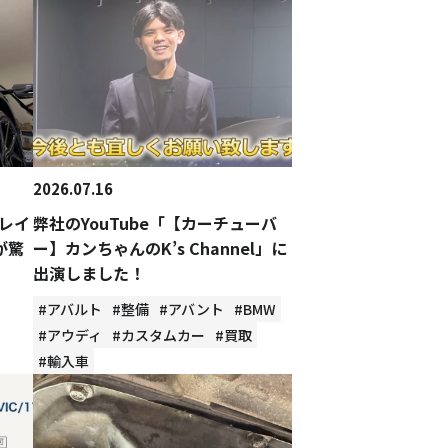
2026.07.16
レイ
弊社のYouTube「【カーチューバ
が驚
ー】カンちゃんのK’s Channel」に
出演しました！
#アバルト
#整備
#アバント
#BMW
#アウディ
#カスタムカー
#買取
#輸入車