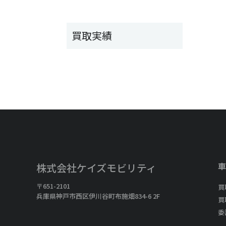
買取実績
車
株式会社ケイズモビリティ
〒651-2101
買
兵庫県神戸市西区伊川谷町布施畑834-6 2F
買
委