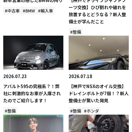
新卒営業の感じたBMWの拘り
【神戸でドライブシャフトブ
ーツ交換】ひび割れや破れを
#中古車
#BMW
#輸入車
放置するとどうなる？新人整
備士が学んだこと
#整備
2026.07.23
2026.07.18
アバルト595の究極系？！弊
【神戸でNSXのオイル交換】
社に刺激的なお車が入庫され
ドレインボルトが7個！？新人
たのでご紹介します！
整備士が驚いた発見
#整備
#整備
#ホンダ