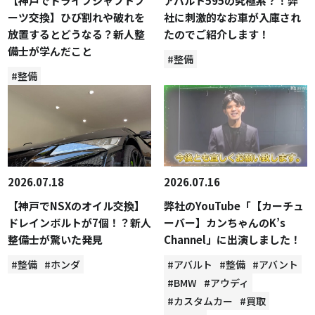
【神戸でドライブシャフトブ
アバルト595の究極系？！弊
ーツ交換】ひび割れや破れを
社に刺激的なお車が入庫され
放置するとどうなる？新人整
たのでご紹介します！
備士が学んだこと
#整備
#整備
2026.07.18
2026.07.16
【神戸でNSXのオイル交換】
弊社のYouTube「【カーチュ
ドレインボルトが7個！？新人
ーバー】カンちゃんのK’s
整備士が驚いた発見
Channel」に出演しました！
#整備
#ホンダ
#アバルト
#整備
#アバント
#BMW
#アウディ
#カスタムカー
#買取