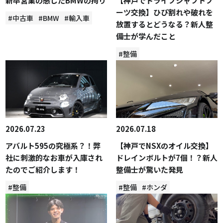
新卒営業の感じたBMWの拘り
【神戸でドライブシャフトブ
ーツ交換】ひび割れや破れを
#中古車
#BMW
#輸入車
放置するとどうなる？新人整
備士が学んだこと
#整備
2026.07.23
2026.07.18
アバルト595の究極系？！弊
【神戸でNSXのオイル交換】
社に刺激的なお車が入庫され
ドレインボルトが7個！？新人
たのでご紹介します！
整備士が驚いた発見
#整備
#整備
#ホンダ