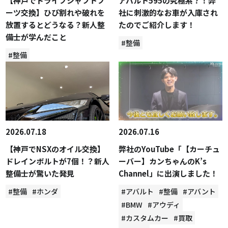
【神戸でドライブシャフトブ
アバルト595の究極系？！弊
ーツ交換】ひび割れや破れを
社に刺激的なお車が入庫され
放置するとどうなる？新人整
たのでご紹介します！
備士が学んだこと
#整備
#整備
2026.07.18
2026.07.16
【神戸でNSXのオイル交換】
弊社のYouTube「【カーチュ
ドレインボルトが7個！？新人
ーバー】カンちゃんのK’s
整備士が驚いた発見
Channel」に出演しました！
#整備
#ホンダ
#アバルト
#整備
#アバント
#BMW
#アウディ
#カスタムカー
#買取