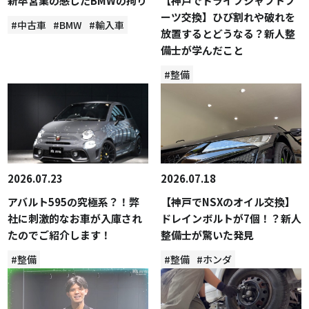
新卒営業の感じたBMWの拘り
【神戸でドライブシャフトブ
ーツ交換】ひび割れや破れを
#中古車
#BMW
#輸入車
放置するとどうなる？新人整
備士が学んだこと
#整備
2026.07.23
2026.07.18
アバルト595の究極系？！弊
【神戸でNSXのオイル交換】
社に刺激的なお車が入庫され
ドレインボルトが7個！？新人
たのでご紹介します！
整備士が驚いた発見
#整備
#整備
#ホンダ