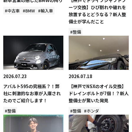
新卒営業の感じたBMWの拘り
【神戸でドライブシャフトブ
ーツ交換】ひび割れや破れを
#中古車
#BMW
#輸入車
放置するとどうなる？新人整
備士が学んだこと
#整備
2026.07.23
2026.07.18
アバルト595の究極系？！弊
【神戸でNSXのオイル交換】
社に刺激的なお車が入庫され
ドレインボルトが7個！？新人
たのでご紹介します！
整備士が驚いた発見
#整備
#整備
#ホンダ