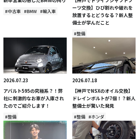
新卒営業の感じたBMWの拘り
【神戸でドライブシャフトブ
ーツ交換】ひび割れや破れを
#中古車
#BMW
#輸入車
放置するとどうなる？新人整
備士が学んだこと
#整備
2026.07.23
2026.07.18
アバルト595の究極系？！弊
【神戸でNSXのオイル交換】
社に刺激的なお車が入庫され
ドレインボルトが7個！？新人
たのでご紹介します！
整備士が驚いた発見
#整備
#整備
#ホンダ