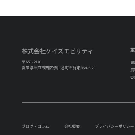
車
株式会社ケイズモビリティ
〒651-2101
買
兵庫県神戸市西区伊川谷町布施畑834-6 2F
買
委
ブログ・コラム
会社概要
プライバシーポリシー