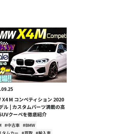
.09.25
 X4 M コンペティション 2020
デル | カスタムパーツ満載の高
SUVクーペを徹底紹介
M
#中古車
#BMW
スタムカー
#買取
#輸入車