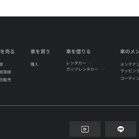
を売る
車を買う
車を借りる
車のメ
レンタカー
取
購入
メンテナ
ガッツレンタカー
ラッピン
取実績
コーティ
託販売