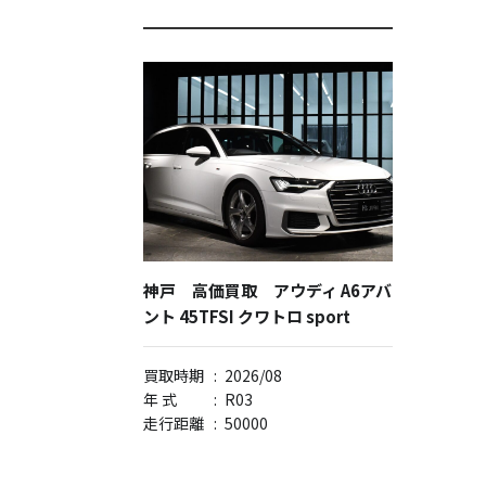
神戸 高価買取 アウディ A6アバ
ント 45TFSI クワトロ sport
買取時期
:
2026/08
年 式
:
R03
走行距離
:
50000