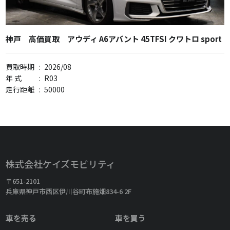
神戸 高価買取 アウディ A6アバント 45TFSI クワトロ sport
買取時期
:
2026/08
年 式
:
R03
走行距離
:
50000
株式会社ケイズモビリティ
〒651-2101
兵庫県神戸市西区伊川谷町布施畑834-6 2F
車を売る
車を買う