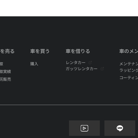
を売る
車を買う
車を借りる
車のメ
レンタカー
取
購入
メンテナ
ガッツレンタカー
ラッピン
取実績
コーティ
託販売