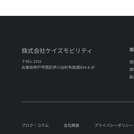
車
株式会社ケイズモビリティ
〒651-2101
買
兵庫県神戸市西区伊川谷町布施畑834-6 2F
買
委
ブログ・コラム
会社概要
プライバシーポリシー