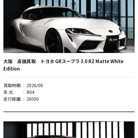
大阪 高価買取 トヨタ GRスープラ 3.0 RZ Matte White
Edition
買取時期
:
2026/08
年 式
:
R04
走行距離
:
26000