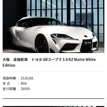
大阪 高価買取 トヨタ GRスープラ 3.0 RZ Matte White
Edition
買取時期
:
2026/08
年 式
:
R04
走行距離
:
26000