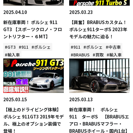
2025.04.10
2025.03.23
新在庫車両！ ポルシェ 911
【興奮】BRABUSカスタム！
GT3 【スポ－ツクロノ・フロ
ポルシェ911ターボS 2023年
ントリフター・６MT】
モデルの魅力に迫る！
#GT3
#911
#ポルシェ
#911
#ポルシェ
#中古車
#輸入車
#BRABUS
#買取
#輸入車
2025.03.15
2025.03.13
【極上のドライビング体験】
新在庫車両！ ポルシェ
ポルシェ 911GT3 2019年モデ
911 ターボS 【BRABUSエ
ル、極上のオプション装備で
アロ・BRABUSマフラー・
登場！
BRABUSホイール・国内1台】