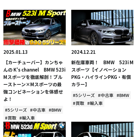
2025.01.13
2024.12.21
【カーチューバー】カンちゃ
新在庫車両！ BMW 523i M
んの K's channel BMW 523i
スポーツ【イノベーション
Mスポーツを徹底解剖！ブル
PKG・ハイラインPKG・有償
ーストーン×Mスポーツの最
カラー】
強コンビネーションを体感せ
#5シリーズ
#中古車
#BMW
よ！
#買取
#輸入車
#5シリーズ
#中古車
#BMW
#買取
#輸入車