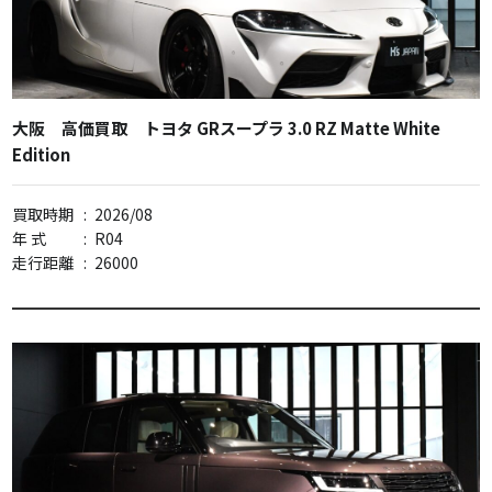
大阪 高価買取 トヨタ GRスープラ 3.0 RZ Matte White
Edition
買取時期
:
2026/08
年 式
:
R04
走行距離
:
26000