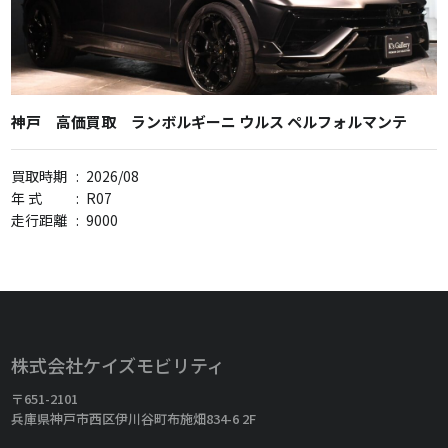
神戸 高価買取 ランボルギーニ ウルス ペルフォルマンテ
買取時期
:
2026/08
年 式
:
R07
走行距離
:
9000
株式会社ケイズモビリティ
〒651-2101
兵庫県神戸市西区伊川谷町布施畑834-6 2F