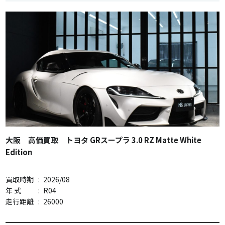
大阪 高価買取 トヨタ GRスープラ 3.0 RZ Matte White
Edition
買取時期
:
2026/08
年 式
:
R04
走行距離
:
26000