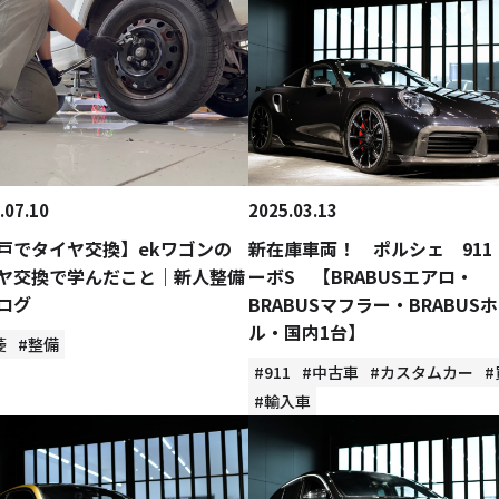
.07.10
2025.03.13
戸でタイヤ交換】ekワゴンの
新在庫車両！ ポルシェ 911
ヤ交換で学んだこと｜新人整備
ーボS 【BRABUSエアロ・
ログ
BRABUSマフラー・BRABUS
ル・国内1台】
菱
#整備
#911
#中古車
#カスタムカー
#
#輸入車