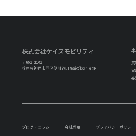
車
株式会社ケイズモビリティ
〒651-2101
買
兵庫県神戸市西区伊川谷町布施畑834-6 2F
買
委
ブログ・コラム
会社概要
プライバシーポリシー