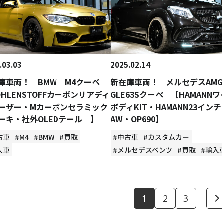
.03.03
2025.02.14
庫車両！ BMW M4クーペ
新在庫車両！ メルセデスA
OHLENSTOFFカーボンリアディ
GLE63Sクーペ 【HAMANN
ーザー・Mカーボンセラミック
ボディKIT・HAMANN23インチ
ーキ・社外OLEDテール 】
AW・OP690】
古車
#M4
#BMW
#買取
#中古車
#カスタムカー
入車
#メルセデスベンツ
#買取
#輸入
1
2
3