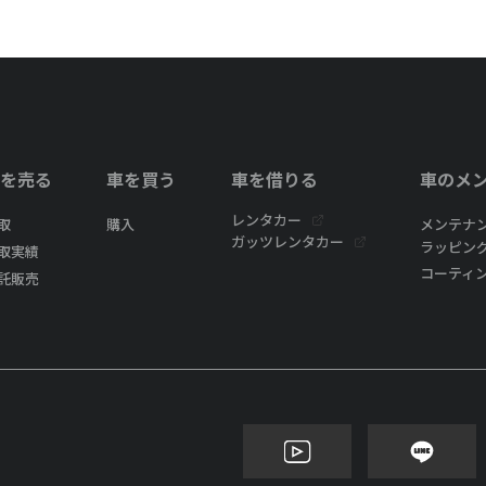
を売る
車を買う
車を借りる
車のメ
レンタカー
取
購入
メンテナ
ガッツレンタカー
ラッピン
取実績
コーティ
託販売