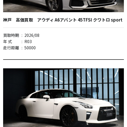
神戸 高価買取 アウディ A6アバント 45TFSI クワトロ sport
買取時期
:
2026/08
年 式
:
R03
走行距離
:
50000