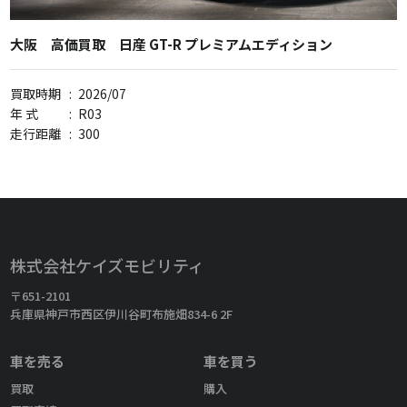
大阪 高価買取 日産 GT-R プレミアムエディション
買取時期
:
2026/07
年 式
:
R03
走行距離
:
300
株式会社ケイズモビリティ
〒651-2101
兵庫県神戸市西区伊川谷町布施畑834-6 2F
車を売る
車を買う
買取
購入