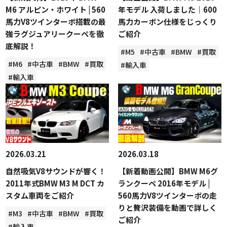
M6 アルピン・ホワイト | 560
年モデル 入荷しました｜600
馬力V8ツインターボ搭載の最
馬力カーボン仕様をじっくり
強ラグジュアリークーペを徹
ご紹介
底解説！
#M5
#中古車
#BMW
#買取
#M6
#中古車
#BMW
#買取
#輸入車
#輸入車
2026.03.21
2026.03.18
自然吸気V8サウンドが響く！
【新着動画公開】BMW M6グ
2011年式BMW M3 M DCT カ
ランクーペ 2016年モデル |
スタム車両をご紹介
560馬力V8ツインターボの走
りと贅沢装備を動画で詳しく
#M3
#中古車
#BMW
#買取
ご紹介
#輸入車