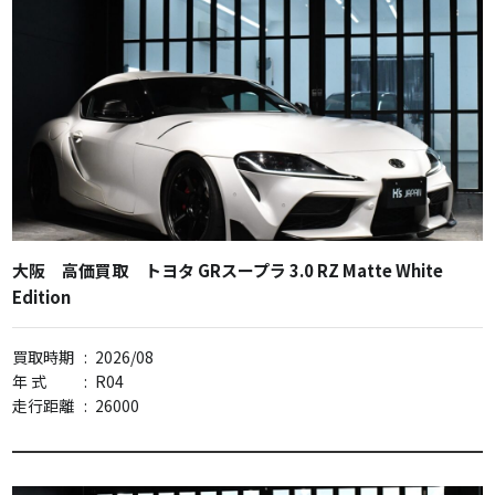
大阪 高価買取 トヨタ GRスープラ 3.0 RZ Matte White
Edition
買取時期
:
2026/08
年 式
:
R04
走行距離
:
26000