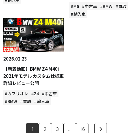
#M6
#中古車
#BMW
#買取
#輸入車
2026.02.23
【新着動画】BMW Z4 M40i
2021年モデル カスタム仕様車
詳細レビュー公開
#カブリオレ
#Z4
#中古車
#BMW
#買取
#輸入車
1
2
3
…
16