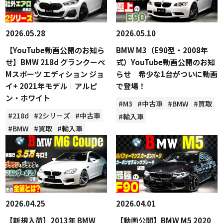
2026.05.28
2026.05.10
【YouTube動画公開のお知ら
BMW M3（E90型・2008年
せ】BMW 218d グランクーペ
式）YouTube動画公開のお知
Mスポーツ エディション ジョ
らせ 希少な1台がついに動画
イ+ 2021年モデル｜アルピ
で登場！
ン・ホワイト
#M3
#中古車
#BMW
#買取
#218d
#2シリ－ズ
#中古車
#輸入車
#BMW
#買取
#輸入車
2026.04.25
2026.04.01
【新規入荷】2013年 BMW
【動画公開】BMW M5 2020