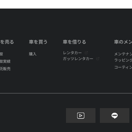
を売る
車を買う
車を借りる
車のメ
レンタカー
取
購入
メンテナ
ガッツレンタカー
ラッピン
取実績
コーティ
託販売