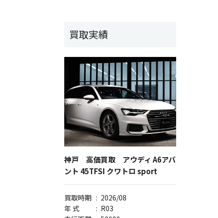
買取実績
神戸 高価買取 アウディ A6アバ
ント 45TFSI クワトロ sport
買取時期
:
2026/08
年 式
:
R03