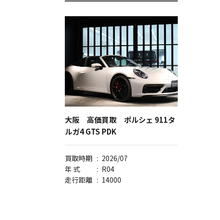
大阪 高価買取 ポルシェ 911タ
ルガ4 GTS PDK
買取時期
:
2026/07
年 式
:
R04
走行距離
:
14000