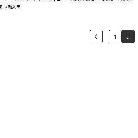
取
#輸入車
1
2