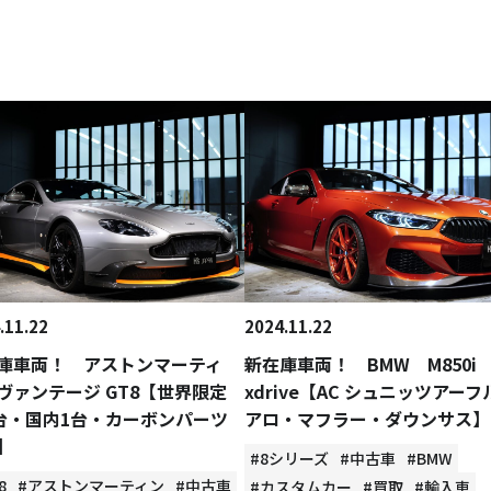
.11.22
2024.11.22
庫車両！ アストンマーティ
新在庫車両！ BMW M850i
ヴァンテージ GT8【世界限定
xdrive【AC シュニッツアーフ
0台・国内1台・カーボンパーツ
アロ・マフラー・ダウンサス】
】
#8シリーズ
#中古車
#BMW
8
#アストンマーティン
#中古車
#カスタムカー
#買取
#輸入車