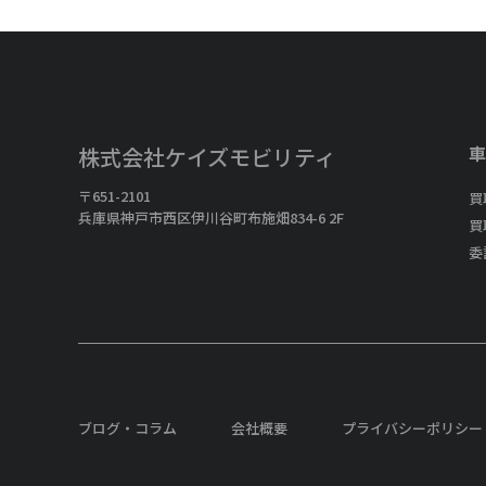
車
株式会社ケイズモビリティ
〒651-2101
買
兵庫県神戸市西区伊川谷町布施畑834-6 2F
買
委
ブログ・コラム
会社概要
プライバシーポリシー