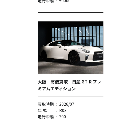
走行距離
:
50000
大阪 高価買取 日産 GT-R プレ
ミアムエディション
買取時期
:
2026/07
年 式
:
R03
走行距離
:
300