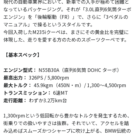
現代の自動車業界において、新車での入手が極めて困難と
なっているパッケージング。それが「3.0L直列6気筒ターボ
エンジン」を「後輪駆動（FR）」で、さらに「3ペダルの
マニュアル」で操るというスタイルです。
今回入荷したM235iクーペは、まさにその黄金比を完璧に
体現した、走りを愛する方のためのスポーツクーペです。
【基本スペック】
エンジン型式：
N55B30A（直列6気筒 DOHC ターボ）
最高出力：
326PS / 5,800rpm
最大トルク：
45.9kgm（450N・m）/ 1,300〜4,500rpm
トランスミッション：
6速MT
走行距離：
わずか3.2万km台
1,300rpmという低回転から豊かなトルクを発生するため、
街乗りでの扱いやすさは抜群。それでいて、アクセルを踏
み込めばスムーズかつシャープに吹け上がる、BMW伝統の