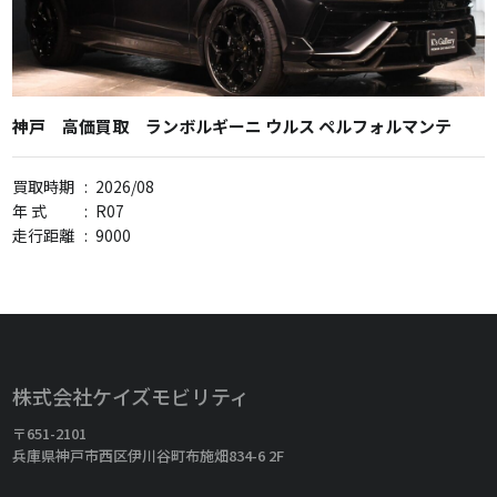
神戸 高価買取 ランボルギーニ ウルス ペルフォルマンテ
買取時期
:
2026/08
年 式
:
R07
走行距離
:
9000
株式会社ケイズモビリティ
〒651-2101
兵庫県神戸市西区伊川谷町布施畑834-6 2F