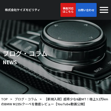
事故対応
お問い合わせ
はこちら
ブログ・コラム
NEWS
TOP
>
ブログ・コラム
>
【新規入荷】超希少な6速MT！極上3.2万km
のBMW M235iクーペを徹底レビュー【YouTube動画公開】