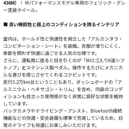
436M）：
Mパフォーマンスモデル専用のフェリック・グレ
ー塗装ホイール。
■ 高い機能性と極上のコンディションを誇るインテリア
室内は、ホールド性と快適性を両立した「アルカンタラ・
コンビネーション・シート」を装備。衣服が滑りにくく、
季節を問わず快適に過ごせる人気の仕様です。
さらに、運転席に座ると目を引くのが「Mロゴ入り6速シフ
トノブ」
と
ステンレス製ペダル。操作するたびにメカニカ
ルな喜びを感じさせてくれるコクピットです。
走行3.2万km台ということもあり、ダッシュボードの「ア
ルミニウム・ヘキサゴン・トリム」を含め、内装のコンデ
ィションも目立った使用感がなく非常に良好な状態を維持
しています。
バックカメラやドライビング・アシスト、Bluetooth接続
機能などの快適・安全装備も標準で充実しているため、日
常のドライブも快適にお楽しみいただけます。