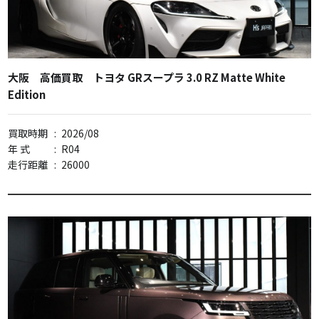
大阪 高価買取 トヨタ GRスープラ 3.0 RZ Matte White
Edition
買取時期
:
2026/08
年 式
:
R04
走行距離
:
26000