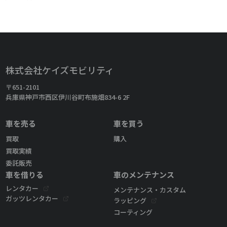
株式会社ケイズモビリティ
〒651-2101
兵庫県神戸市西区伊川谷町布施畑834-6 2F
車を売る
車を買う
買取
購入
買取実績
委託販売
車を借りる
車のメンテナンス
レンタカー
メンテナンス・カスタム
ガッツレンタカー
ラッピング
コーティング